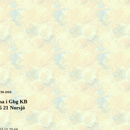
TA OSS:
rna i Gbg KB
5 21 Norsjö
03 15 70 68