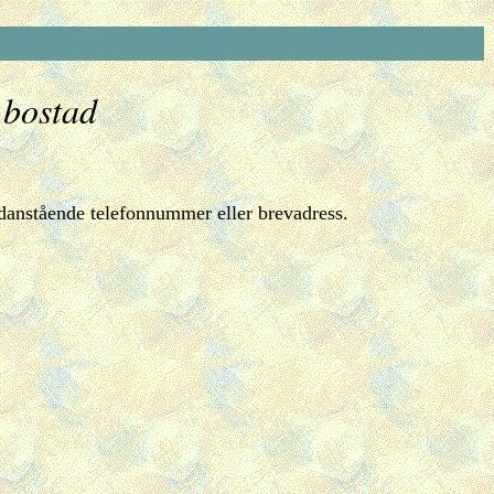
 bostad
danstående telefonnummer eller brevadress.