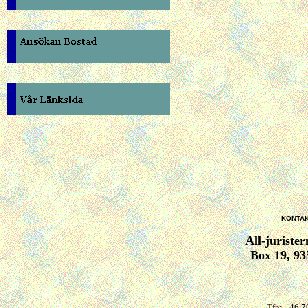
KONTAK
All-juriste
Box 19, 93
Tfn: +46 7